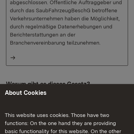
abgeschlossen. Öffentliche Auftraggeber und
durch das SaubFahrzeugBeschG betroffene
Verkehrsunternehmen haben die Möglichkeit,
durch regelmäßige Datenerhebungen und
Berichterstattungen an der
Branchenvereinbarung teilzunehmen.
Warum gibt es dieses Gesetz?
About Cookies
Der Verkehr ist einer der größten Verursacher von
CO₂ und Luftschadstoffen. Der Staat möchte mit
This website uses cookies. Those have two
gutem Beispiel vorangehen und dabei helfen,
functions: On the one hand they are providing
dass die Luft sauberer und der Klimawandel
basic functionality for this website. On the other
bekämpft wird. Öffentliche Einkäufe sind ein