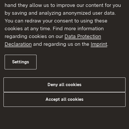
hand they allow us to improve our content for you
starkes Mittel, um den Markt zu beeinflussen und
by saving and analyzing anonymized user data.
umweltfreundliche Technologien zu fördern.
You can redraw your consent to using these
Für wen gilt das Gesetz?
cookies at any time. Find more information
regarding cookies on our
Data Protection
Behörden, Körperschaften und Unternehmen
Declaration
and regarding us on the
Imprint
.
des Bundes und der Länder
Städte, Gemeinden und Landkreise
Settings
Sektorenauftraggeber i. S. d. § 100 GWB i. V. m.
§ 2 Satz 1 Nummer 2 SaubFahrzeugBeschG
Auch bei Ausschreibungen für Buslinien oder
Deny all cookies
Müllabfuhrdienste, die von privaten Unternehmen
Accept all cookies
betrieben werden, muss beispielsweise auf
umweltfreundliche Fahrzeuge geachtet werden,
wenn die Aufträge öffentlich vergeben werden.