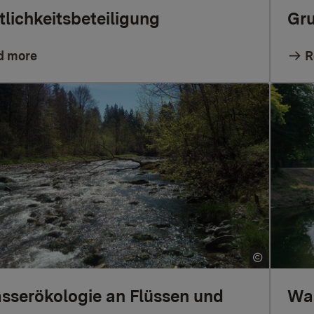
tlichkeitsbeteiligung
Gr
d more
R
serökologie an Flüssen und
Wa