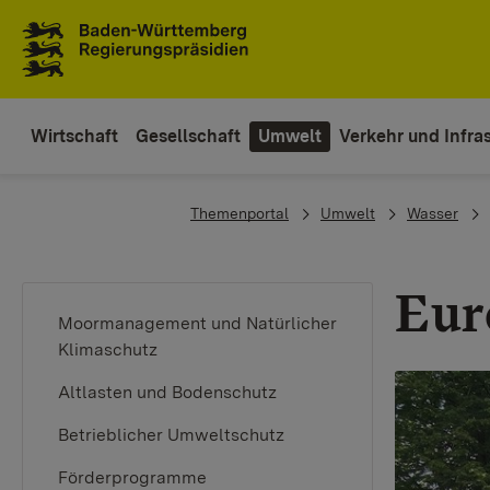
To the main navigation
Wirtschaft
Gesellschaft
Umwelt
Verkehr und Infras
You are here:
Themenportal
Umwelt
Wasser
Eur
Moormanagement und Natürlicher
Klimaschutz
Altlasten und Bodenschutz
Betrieblicher Umweltschutz
Förderprogramme