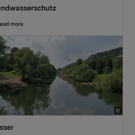
undwasserschutz
ead more
sser