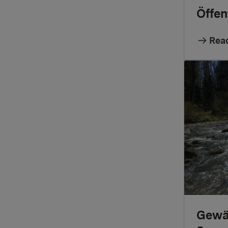
Öffen
Rea
Gewäs