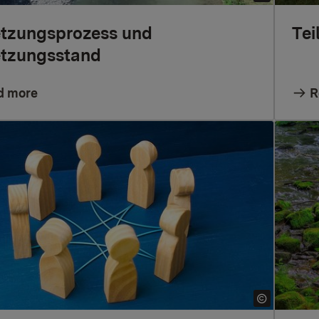
tzungsprozess und
Tei
tzungsstand
d more
R