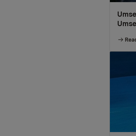
Umse
Umse
Rea