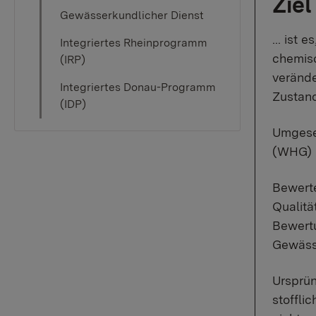
Ziel
Gewässerkundlicher Dienst
... ist
Integriertes Rheinprogramm
chemisc
(IRP)
verände
Integriertes Donau-Programm
Zustand
(IDP)
Umgeset
(WHG) 
Bewerte
Qualitä
Bewertu
Gewässe
Ursprün
stoffli