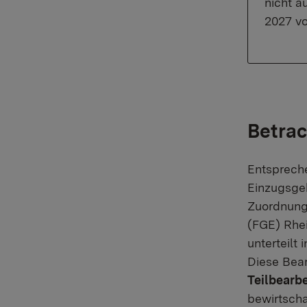
nicht a
2027 vo
Betra
Entsprech
Einzugsge
Zuordnung 
(FGE) Rhe
unterteilt
Diese Bear
Teilbearb
bewirtscha