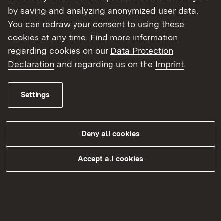
by saving and analyzing anonymized user data.
allem im Rahmen regelmäßiger
You can redraw your consent to using these
Dienstbesprechungen,
cookies at any time. Find more information
die einheitliche Umsetzung von Fachzielen auf
regarding cookies on our
Data Protection
dem Gebiet der Abwasserentsorgung
Declaration
and regarding us on the
Imprint
.
(einschließlich Regenwasserbewirtschaftung)
im Regierungsbezirk.
die Umsetzung der Wasserrahmenrichtlinie
Settings
(WRRL). Bei Defiziten in Wasserkörpern
organisieren die Fachreferate
Industrie/Abwasser die notwendigen
Deny all cookies
Gewässer-Untersuchungen und
die finanzielle Förderung von Bau und
Accept all cookies
Erneuerung kommunaler Abwasseranlagen
nach den Förderrichtlinien Wasserwirtschaft
sowie von privaten und kommunalen
Maßnahmen zur Abwasserbeseitigung im