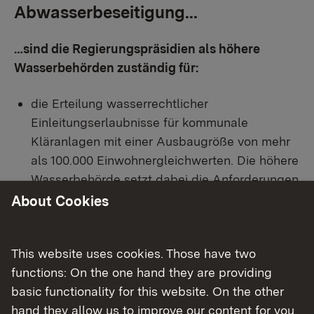
Abwasserbeseitigung...
…sind die Regierungspräsidien als höhere
Wasserbehörden zuständig für:
die Erteilung wasserrechtlicher
Einleitungserlaubnisse für kommunale
Kläranlagen mit einer Ausbaugröße von mehr
als 100.000 Einwohnergleichwerten. Die höhere
Wasserbehörde setzt dabei die Anforderungen
nach dem Stand der Technik fest, um das
About Cookies
Gewässer vor schädlichen oder nachteiligen
Verunreinigungen zu schützen. Für die
This website uses cookies. Those have two
kleineren Anlagen liegt die Zuständigkeit bei
functions: On the one hand they are providing
den jeweiligen Landratsämtern.
basic functionality for this website. On the other
die Fachaufsicht und Beratung der unteren
hand they allow us to improve our content for you
Wasserbehörden an den Landratsämtern, vor