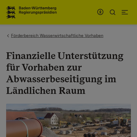
Zum Inhaltsbereich
Zur Hauptnavigation
You are here:
Förderbereich Wasserwirtschaftliche Vorhaben
Finanzielle Unterstützung
für Vorhaben zur
Abwasserbeseitigung im
Ländlichen Raum