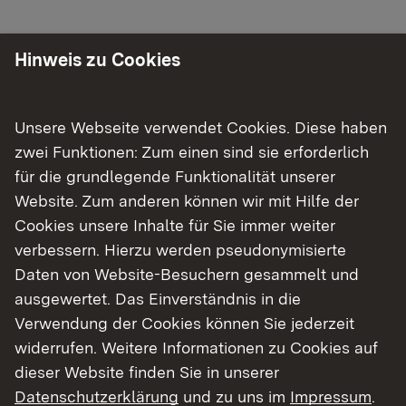
Hinweis zu Cookies
Zielsetzung
Unsere Webseite verwendet Cookies. Diese haben
Ziel ist es, derzeit dezentral entsorgte Anwesen
zwei Funktionen: Zum einen sind sie erforderlich
(i. d. R. nicht ordnungsgemäß entsorgte
für die grundlegende Funktionalität unserer
Anwesen) an die öffentliche Kanalisation
Website. Zum anderen können wir mit Hilfe der
anzuschließen oder, falls ein Anschluss nicht
Cookies unsere Inhalte für Sie immer weiter
vertretbar ist, eine Kleinkläranlage, deren
verbessern. Hierzu werden pseudonymisierte
Verfahren dem Stand der Technik entspricht, zu
Daten von Website-Besuchern gesammelt und
erstellen. Die Antragsteller werden aufgrund ihrer
ausgewertet. Das Einverständnis in die
besonderen örtlichen Situation finanziell
Verwendung der Cookies können Sie jederzeit
unterstützt.
widerrufen. Weitere Informationen zu Cookies auf
dieser Website finden Sie in unserer
Datenschutzerklärung
und zu uns im
Impressum
.