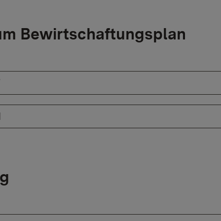
um Bewirtschaftungsplan
7
1
ng