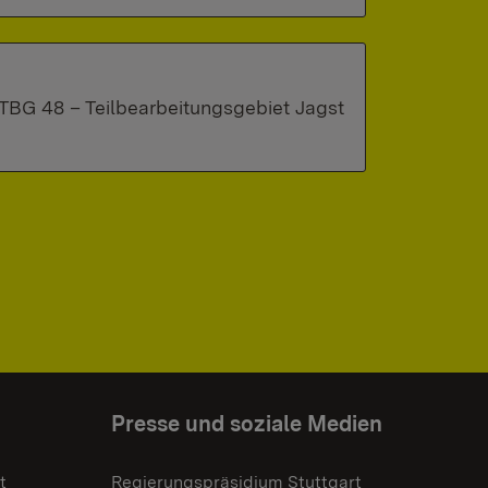
TBG 48 – Teilbearbeitungsgebiet Jagst
Presse und soziale Medien
t
Regierungspräsidium Stuttgart