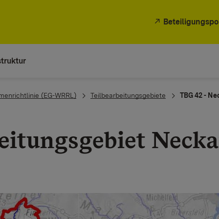
Beteiligungspo
truktur
menrichtlinie (EG-WRRL)
Teilbearbeitungsgebiete
TBG 42 - Nec
eitungsgebiet Neckar