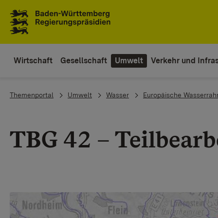
Zum Inhaltsbereich
Zur Hauptnavigation
Wirtschaft
Gesellschaft
Umwelt
Verkehr und Infras
You are here:
Themenportal
Umwelt
Wasser
Europäische Wasserrah
TBG 42 – Teilbearb
Show larger version for: