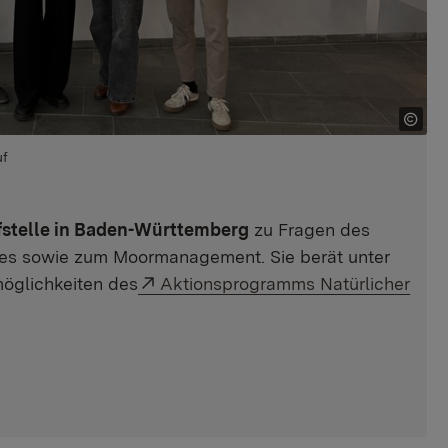
uf
fstelle in Baden-Württemberg
zu Fragen des
zes sowie zum Moormanagement. Sie berät unter
Externer Link:
öglichkeiten des
Aktionsprogramms Natürlicher