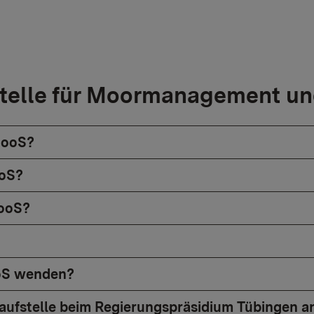
telle für Moormanagement un
MooS?
ooS?
MooS?
ooS wenden?
aufstelle beim Regierungspräsidium Tübingen a