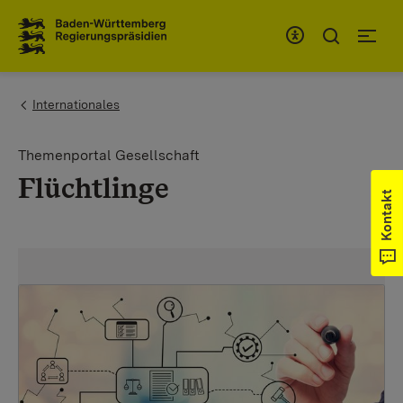
Zum Inhaltsbereich
Zur Hauptnavigation
You are here:
Internationales
Themenportal Gesellschaft
Flüchtlinge
Kontakt