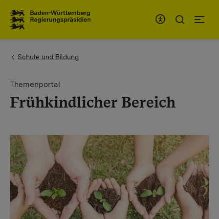
Zum Inhaltsbereich
Zur Hauptnavigation
You are here:
Schule und Bildung
Themenportal
Frühkindlicher Bereich