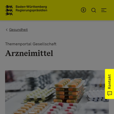
Zum Inhaltsbereich
Zur Hauptnavigation
You are here:
Gesundheit
Themenportal Gesellschaft
Arzneimittel
Kontakt