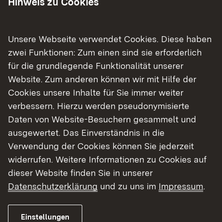
Abs. 2 des AMG benötigen,
Hinweis zu Cookies
von Betrieben, die Arzneimittel im Sinne
von § 2 Abs. 2 Nr. 4 AMG herstellen oder
Unsere Webseite verwendet Cookies. Diese haben
in Verkehr bringen (Tierdiagnostika),
zwei Funktionen: Zum einen sind sie erforderlich
von Unternehmen, die Arzneimittel lagern
für die grundlegende Funktionalität unserer
oder transportieren,
Website. Zum anderen können wir mit Hilfe der
der erlaubnisfreien Herstellung von
Cookies unsere Inhalte für Sie immer weiter
Arzneimitteln durch Ärzte, Zahnärzte oder
verbessern. Hierzu werden pseudonymisierte
sonst zur Ausübung der Heilkunde bei
Daten von Website-Besuchern gesammelt und
menschen befugte Personen,
ausgewertet. Das Einverständnis in die
von Betrieben und Einrichtungen, die
Verwendung der Cookies können Sie jederzeit
Wirkstoffe herstellen oder importieren, in
widerrufen. Weitere Informationen zu Cookies auf
den Verkehr bringen oder sonst damit
dieser Website finden Sie in unserer
handeln. Dies gilt auch für Händler, die
Datenschutzerklärung
und zu uns im
Impressum
.
Apotheken mit Wirkstoffen für die
Rezepturherstellung beliefern.
Einstellungen