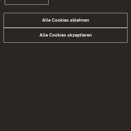
Die Betriebe und Einrichtungen nach 1., 4., 5.,
7. und 11 müssen eine Erlaubnis beantragen.
Alle Cookies ablehnen
Alle Cookies akzeptieren
Apotheken
Apotheken nach 2. oder 3., die ein Heim