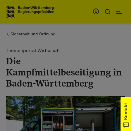
Zum Inhaltsbereich
Zur Hauptnavigation
You are here:
Sicherheit und Ordnung
Themenportal Wirtschaft
Die
Kampfmittelbeseitigung in
Baden-Württemberg
Kontakt