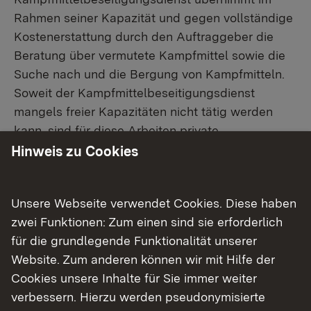
Rahmen seiner Kapazität und gegen vollständige
Kostenerstattung durch den Auftraggeber die
Beratung über vermutete Kampfmittel sowie die
Suche nach und die Bergung von Kampfmitteln.
Soweit der Kampfmittelbeseitigungsdienst
mangels freier Kapazitäten nicht tätig werden
kann, sind für diese Arbeiten private
Kampfmittelräumfirmen zu beauftragen.
Hinweis zu Cookies
Aufgrund des sehr hohen
Unsere Webseite verwendet Cookies. Diese haben
Antragsaufkommens beträgt die
zwei Funktionen: Zum einen sind sie erforderlich
Bearbeitungszeit aktuell ca. 44 Wochen.
für die grundlegende Funktionalität unserer
Liegt uns jedoch für ihr gesamtes
Website. Zum anderen können wir mit Hilfe der
Untersuchungsgebiet bereits eine
Cookies unsere Inhalte für Sie immer weiter
Luftbildauswertung vor, werden wir
verbessern. Hierzu werden pseudonymisierte