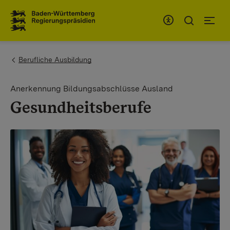
Zum Inhaltsbereich
Zur Hauptnavigation
You are here:
Berufliche Ausbildung
Anerkennung Bildungsabschlüsse Ausland
Gesundheitsberufe