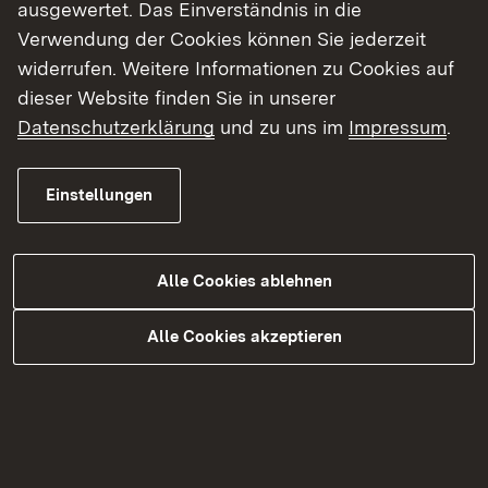
ausgewertet. Das Einverständnis in die
Verwendung der Cookies können Sie jederzeit
Externer Link:
Fragen und Antworten zum
widerrufen. Weitere Informationen zu Cookies auf
Prostituiertenschutzgesetz
dieser Website finden Sie in unserer
Datenschutzerklärung
und zu uns im
Impressum
.
Einstellungen
Alle Cookies ablehnen
Alle Cookies akzeptieren
Wirtschaftsordnung und Kontrolle
Alle Themen auf einen Blick
Gaststättenrecht