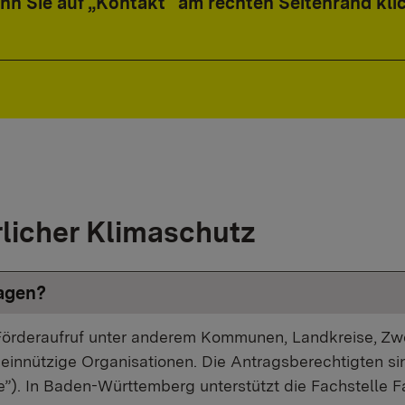
enn Sie auf „Kontakt“ am rechten Seitenrand kli
licher Klimaschutz
agen?
d Förderaufruf unter anderem Kommunen, Landkreise, Zw
nnützige Organisationen. Die Antragsberechtigten sind
”). In Baden-Württemberg unterstützt die Fachstelle 