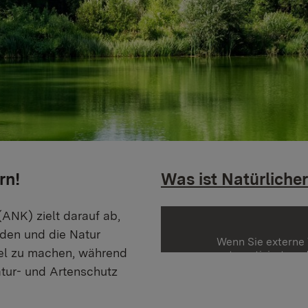
rn!
Was ist Natürliche
ANK) zielt darauf ab,
nden und die Natur
Wenn Sie externe 
el zu machen, während
automatisiert an 
Mehr Information
atur- und Artenschutz
Einmalig aktivier