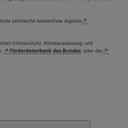
Externer Link:
tz zahlreiche kostenfreie digitale
ichen Klimaschutz, Klimaanpassung und
Externer Link:
Externer
er
Förderdatenbank des Bundes
oder der