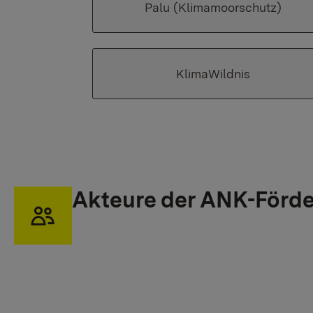
Palu (Klimamoorschutz)
KlimaWildnis
Akteure der ANK-Förd
Show larger version for: