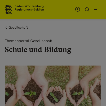
Zum Inhaltsbereich
Zur Hauptnavigation
You are here:
Gesellschaft
Themenportal Gesellschaft
Schule und Bildung