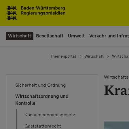
Zum Inhaltsbereich
Zur Hauptnavigation
Wirtschaft
Gesellschaft
Umwelt
Verkehr und Infras
You are here:
Themenportal
Wirtschaft
Wirtscha
Wirtschafts
​Kr
Sicherheit und Ordnung
Wirtschaftsordnung und
Kontrolle
Konsumcannabisgesetz
Gaststättenrecht