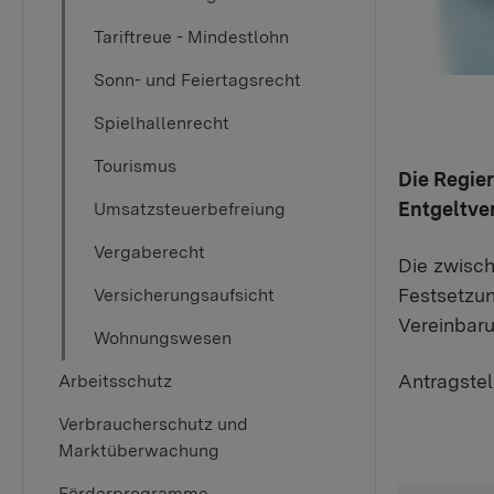
Tariftreue - Mindestlohn
Sonn- und Feiertagsrecht
Spielhallenrecht
Tourismus
Die Regie
Entgeltve
Umsatzsteuerbefreiung
Vergaberecht
Die zwisc
Festsetzun
Versicherungsaufsicht
Vereinbaru
Wohnungswesen
Antragstel
Arbeitsschutz
Verbraucherschutz und
Marktüberwachung
Förderprogramme