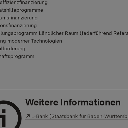
effizienzfinanzierung
tätshilfeprogramme
umsfinanzierung
tionsfinanzierung
lungsprogramm Ländlicher Raum (federführend Refera
ung moderner Technologien
lförderung
haftsprogramm
Weitere Informationen
Externer Link:
L-Bank (Staatsbank für Baden-Württemb