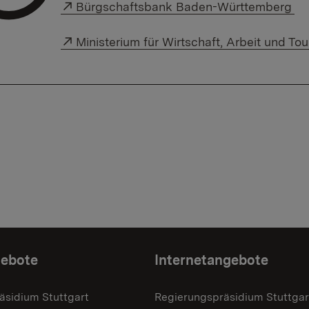
Externer Link:
Bürgschaftsbank Baden-Württemberg
Externer Link:
Ministerium für Wirtschaft, Arbeit und 
gebote
Internetangebote
äsidium Stuttgart
Regierungspräsidium Stuttgar