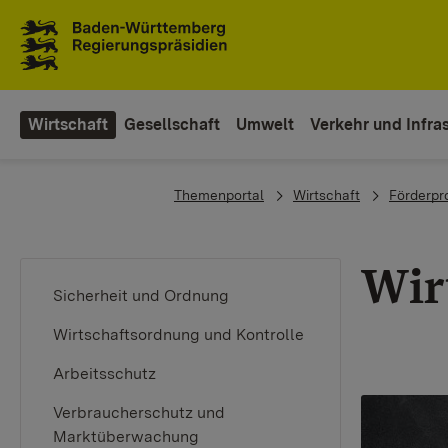
Zum Inhaltsbereich
Zur Hauptnavigation
Wirtschaft
Gesellschaft
Umwelt
Verkehr und Infras
You are here:
Themenportal
Wirtschaft
Förderp
Wir
Sicherheit und Ordnung
Wirtschaftsordnung und Kontrolle
Arbeitsschutz
Verbraucherschutz und
Marktüberwachung