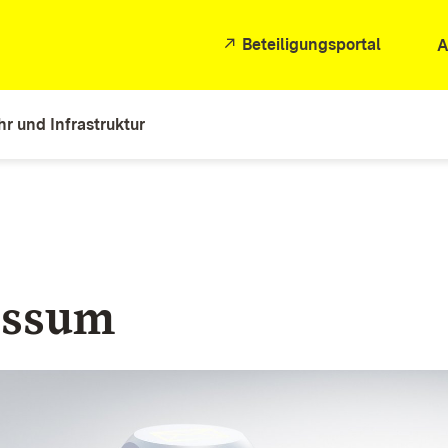
Beteiligungsportal
A
r und Infrastruktur
essum