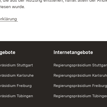
 die aus der Nutzung entstehen, haftet allein der Anbie
iesen wurde.
rklärung
ngebote
Internetangebote
räsidium Stuttgart
Regierungspräsidium Stuttgar
räsidium Karlsruhe
Regierungspräsidium Karlsru
räsidium Freiburg
Regierungspräsidium Freibur
räsidium Tübingen
Regierungspräsidium Tübinge