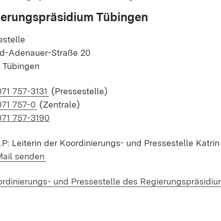
ierungspräsidium Tübingen
estelle
d-Adenauer-Straße 20
 Tübingen
k auf Telefonnummer:
71 757-3131
(Pressestelle)
k auf Telefonnummer:
071 757-0
(Zentrale)
071 757-3190
d.P: Leiterin der Koordinierungs- und Pressestelle Katri
k auf E-Mail:
Mail senden
rdinierungs- und Pressestelle des Regierungspräsidi