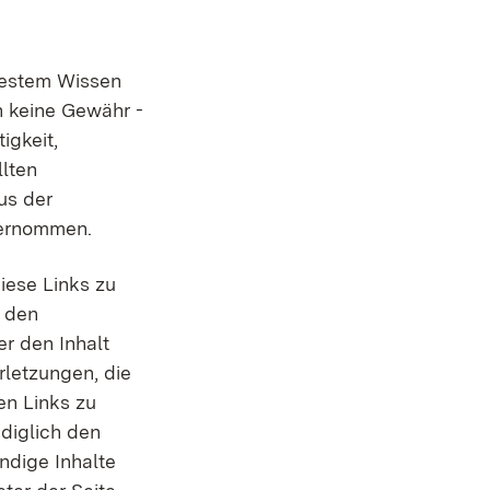
 bestem Wissen
h keine Gewähr -
igkeit,
llten
us der
bernommen.
iese Links zu
h den
er den Inhalt
letzungen, die
en Links zu
diglich den
ändige Inhalte