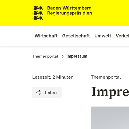
Zum Inhaltsbereich
Zur Hauptnavigation
Wirtschaft
Gesellschaft
Umwelt
Verkeh
You are here:
Themenportal
Impressum
Lesezeit:
2 Minuten
Themenportal
Impr
Teilen