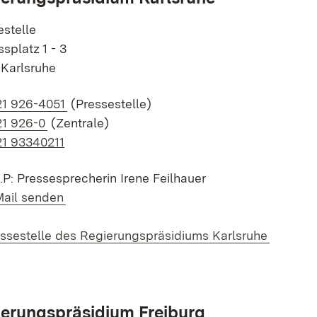
estelle
splatz 1 - 3
 Karlsruhe
k auf Telefonnummer:
21 926-4051
(Pressestelle)
k auf Telefonnummer:
21 926-0
(Zentrale)
21 93340211
d.P: Pressesprecherin Irene Feilhauer
k auf E-Mail:
Mail senden
ssestelle des Regierungspräsidiums Karlsruhe
erungspräsidium Freiburg