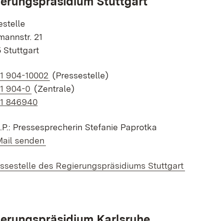
erungspräsidium Stuttgart
estelle
annstr. 21
 Stuttgart
k auf Telefonnummer:
1 904-10002
(Pressestelle)
k auf Telefonnummer:
1 904-0
(Zentrale)
11 846940
d.P.: Pressesprecherin Stefanie Paprotka
k auf E-Mail:
Mail senden
ssestelle des Regierungspräsidiums Stuttgart
erungspräsidium Karlsruhe