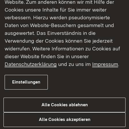
Website. Zum anderen können wir mit Hilfe der
Wasserversorgung in fachlicher, rechtlicher als
Cookies unsere Inhalte für Sie immer weiter
auch in politischer Hinsicht zur Verfügung. Die
verbessern. Hierzu werden pseudonymisierte
Mitarbeit im Rahmen der Wasserwärterfortbildung
Daten von Website-Besuchern gesammelt und
sichert den verantwortungsbewussten Umgang
ausgewertet. Das Einverständnis in die
mit der Ressource Wasser im Land.
Verwendung der Cookies können Sie jederzeit
widerrufen. Weitere Informationen zu Cookies auf
dieser Website finden Sie in unserer
Datenschutzerklärung
und zu uns im
Impressum
.
Förderung wasserwirtschaftlicher
Vorhaben
Einstellungen
Externer Link:
Förderrichtlinie Wasserwirtschaft 2024 - FrWw
2024
Alle Cookies ablehnen
Alle Cookies akzeptieren