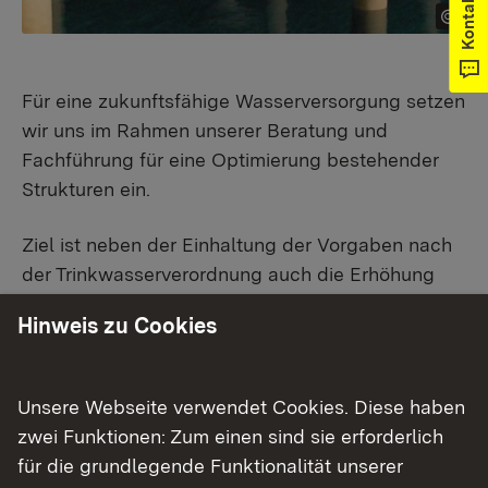
Kontakt
Für eine zukunftsfähige Wasserversorgung setzen
wir uns im Rahmen unserer Beratung und
Fachführung für eine Optimierung bestehender
Strukturen ein.
Ziel ist neben der Einhaltung der Vorgaben nach
der Trinkwasserverordnung auch die Erhöhung
der Versorgungssicherheit. Wir geben Eckdaten
Hinweis zu Cookies
vor und arbeiten sowohl an regionalen als auch
großräumigen Wasserversorgungskonzeptionen
mit. Den Neubau von Wasserversorgungsanlagen
Unsere Webseite verwendet Cookies. Diese haben
unterstützen wir finanziell.
zwei Funktionen: Zum einen sind sie erforderlich
für die grundlegende Funktionalität unserer
Ferner stehen wir für aktuelle Fragen der