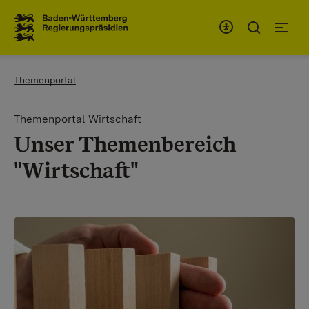
Zum Inhaltsbereich
Zur Hauptnavigation
You are here:
Themenportal
Themenportal Wirtschaft
Unser Themenbereich
"Wirtschaft"