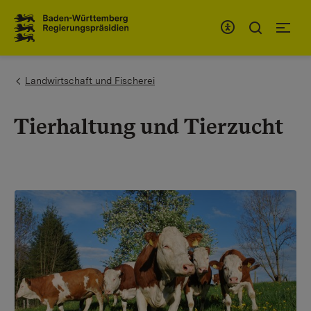
Zum Inhaltsbereich
Zur Hauptnavigation
You are here:
Landwirtschaft und Fischerei
Tierhaltung und Tierzucht