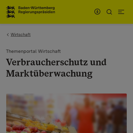
Zum Inhaltsbereich
Zur Hauptnavigation
You are here:
Wirtschaft
Themenportal Wirtschaft
Verbraucherschutz und
Marktüberwachung