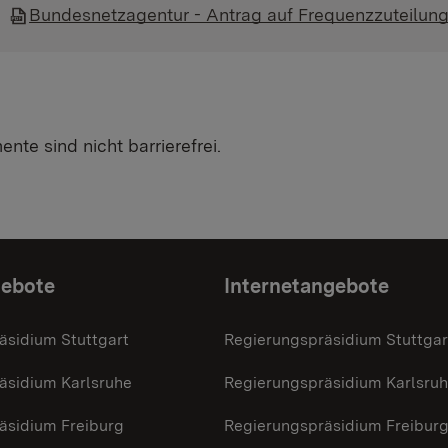
Bundesnetzagentur - Antrag auf Frequenzzuteilun
nte sind nicht barrierefrei.
gebote
Internetangebote
äsidium Stuttgart
Regierungspräsidium Stuttgar
äsidium Karlsruhe
Regierungspräsidium Karlsru
äsidium Freiburg
Regierungspräsidium Freibur