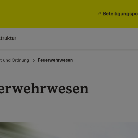
Beteiligungspo
truktur
it und Ordnung
Feuerwehrwesen
erwehrwesen