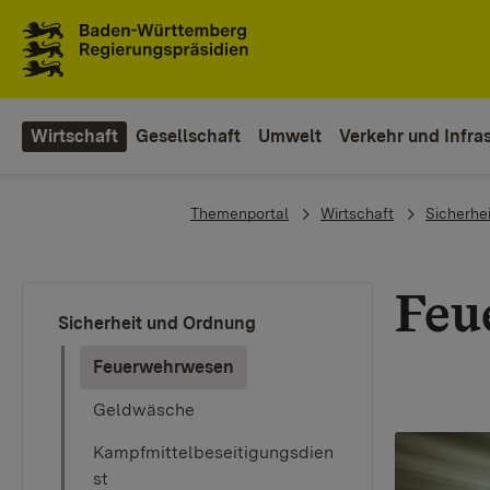
Zum Inhaltsbereich
Zur Hauptnavigation
Wirtschaft
Gesellschaft
Umwelt
Verkehr und Infras
You are here:
Themenportal
Wirtschaft
Sicherhe
Feu
Sicherheit und Ordnung
(current)
Feuerwehrwesen
Geldwäsche
Kampfmittelbeseitigungsdien
st