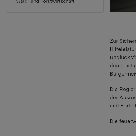
Wald- und Forstwirtschaft
Zur Sicher
Hilfeleist
Unglücksfä
den Leist
Bürgermeis
Die Regie
der Ausrü
und Fortbi
Die feuer