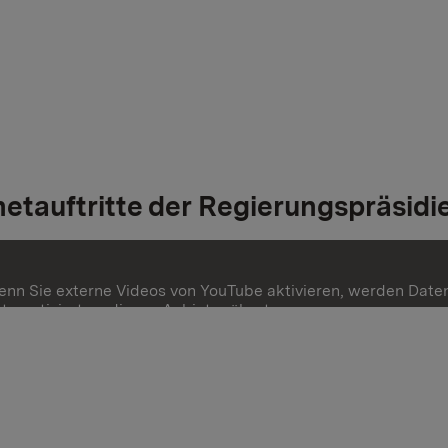
netauftritte der Regierungspräsi
nn Sie externe Videos von YouTube aktivieren, werden Date
tomatisiert an diesen Anbieter übertragen.
hr Informationen
Einmalig aktivieren