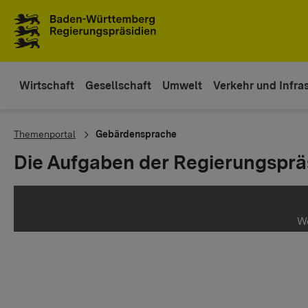
Zum Inhaltsbereich
Zur Hauptnavigation
Wirtschaft
Gesellschaft
Umwelt
Verkehr und Infras
You are here:
Themenportal
Gebärdensprache
Die Aufgaben der Regierungsprä
We
au
Me