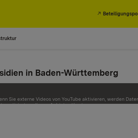
Beteiligungspo
truktur
sidien in Baden-Württemberg
nn Sie externe Videos von YouTube aktivieren, werden Date
tomatisiert an diesen Anbieter übertragen.
hr Informationen
Einmalig aktivieren