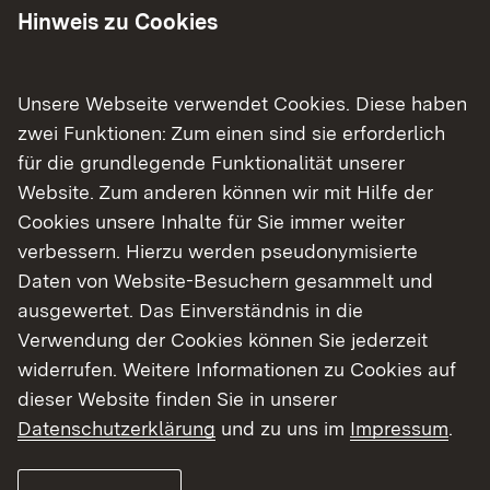
gewährleistet werden können, wie im
Hinweis zu Cookies
konventionellen Handel auch.
Ein Baustein in der Überwachung des
Unsere Webseite verwendet Cookies. Diese haben
Onlinehandels ist die Durchsetzung der
zwei Funktionen: Zum einen sind sie erforderlich
Registrierungspflicht für Lebensmittel- und
für die grundlegende Funktionalität unserer
Futtermittelunternehmen im Internethandel und
Website. Zum anderen können wir mit Hilfe der
die Möglichkeit für die Verbraucher, durch
Cookies unsere Inhalte für Sie immer weiter
geeignete Siegel die registrierten Händler zu
verbessern. Hierzu werden pseudonymisierte
identifizieren.
Daten von Website-Besuchern gesammelt und
ausgewertet. Das Einverständnis in die
Ergänzend werden stichpunktartige
Verwendung der Cookies können Sie jederzeit
Produktkontrollen durch anonyme Probenahmen
widerrufen. Weitere Informationen zu Cookies auf
durchgeführt. Dabei arbeiten die Experten der
dieser Website finden Sie in unserer
Stabsstelle behörden- und länderübergreifend.
Datenschutzerklärung
und zu uns im
Impressum
.