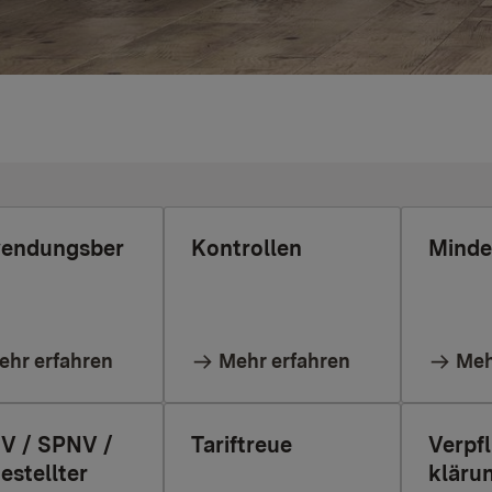
endungsber
Kontrollen
Minde
ehr erfahren
Mehr erfahren
Meh
V / SPNV /
Tariftreue
Verpf
gestellter
kläru