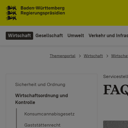
Zum Inhaltsbereich
Zur Hauptnavigation
Wirtschaft
Gesellschaft
Umwelt
Verkehr und Infras
You are here:
Themenportal
Wirtschaft
Wirtscha
Servicestel
FAQ
Sicherheit und Ordnung
Wirtschaftsordnung und
Kontrolle
Konsumcannabisgesetz
Gaststättenrecht