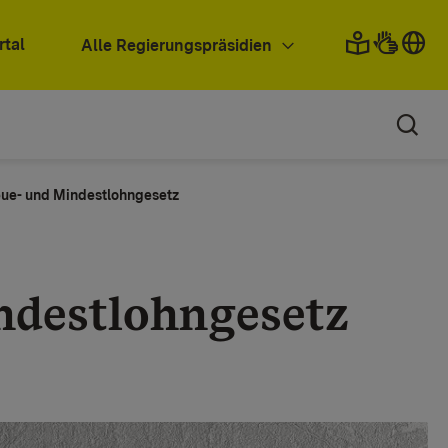
rtal
Alle Regierungspräsidien
eue- und Mindestlohngesetz
ndestlohngesetz