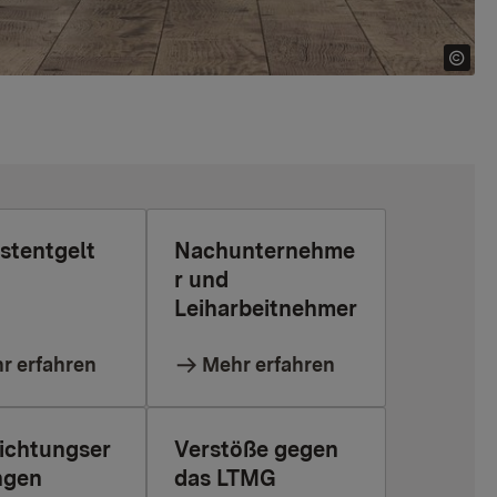
stentgelt
Nachunternehme
r und
Leiharbeitnehmer
r erfahren
Mehr erfahren
lichtungser
Verstöße gegen
ngen
das LTMG