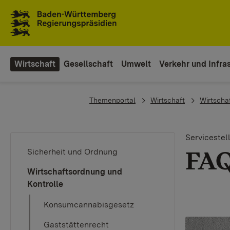
Zum Inhaltsbereich
Zur Hauptnavigation
Wirtschaft
Gesellschaft
Umwelt
Verkehr und Infras
You are here:
Themenportal
Wirtschaft
Wirtscha
Servicestel
FAQ
Sicherheit und Ordnung
Wirtschaftsordnung und
Kontrolle
Konsumcannabisgesetz
Gaststättenrecht