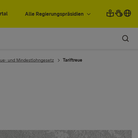
rtal
Alle Regierungspräsidien
eue- und Mindestlohngesetz
Tariftreue