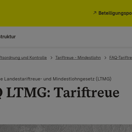
Beteiligungspo
truktur
ftsordnung und Kontrolle
Tariftreue - Mindestlohn
FAQ-Tariftr
le Landestariftreue- und Mindestlohngesetz (LTMG)
 LTMG: Tariftreue