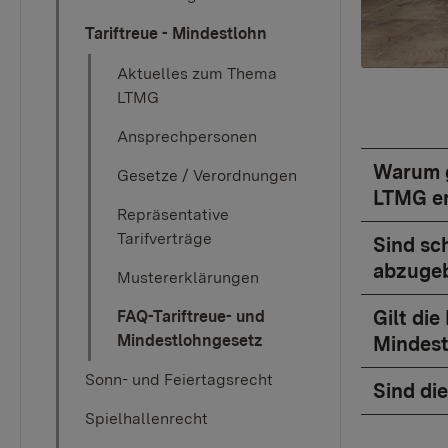
Tariftreue - Mindestlohn
Aktuelles zum Thema
LTMG
Ansprechpersonen
Warum g
Gesetze / Verordnungen
LTMG er
Repräsentative
Tarifverträge
Sind sc
abzuge
Mustererklärungen
Gilt die
FAQ-Tariftreue- und
Mindestlohngesetz
Mindest
Sonn- und Feiertagsrecht
Sind die
Spielhallenrecht