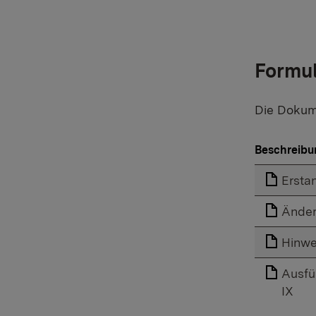
Formu
Die Dokume
Beschreibu
Ersta
Änder
Hinwe
Ausfü
IX