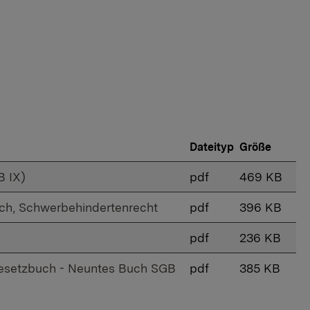
Dateityp
Größe
B IX)
pdf
469 KB
ch, Schwerbehindertenrecht
pdf
396 KB
pdf
236 KB
lgesetzbuch - Neuntes Buch SGB
pdf
385 KB