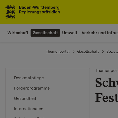
Zum Inhaltsbereich
Zur Hauptnavigation
Wirtschaft
Gesellschaft
Umwelt
Verkehr und Infras
You are here:
Themenportal
Gesellschaft
Sozial
Themenport
Sch
Denkmalpflege
Förderprogramme
Fes
Gesundheit
Internationales