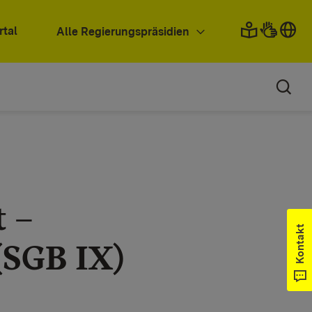
rtal
Alle Regierungspräsidien
 –
Kontakt
(SGB IX)