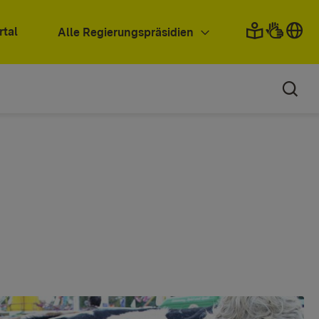
rtal
Alle Regierungspräsidien