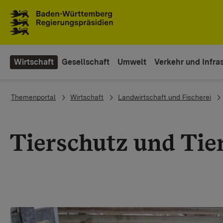
Zum Inhaltsbereich
Zur Hauptnavigation
Wirtschaft
Gesellschaft
Umwelt
Verkehr und Infras
You are here:
Themenportal
Wirtschaft
Landwirtschaft und Fischerei
Tierschutz und Tie