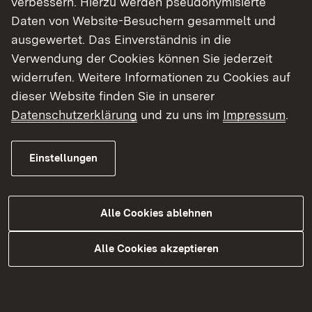
verbessern. Hierzu werden pseudonymisierte
von Tieren zu wissenschaftlichen Zwecken
Daten von Website-Besuchern gesammelt und
nach § 11 Tierschutzgesetz
ausgewertet. Das Einverständnis in die
Verwendung der Cookies können Sie jederzeit
Einrichtungen, die Versuchstiere zu
widerrufen. Weitere Informationen zu Cookies auf
wissenschaftlichen Zwecken halten, verwenden
dieser Website finden Sie in unserer
oder züchten, benötigen eine entsprechende
Datenschutzerklärung
und zu uns im
Impressum
.
Erlaubnis gemäß § 11 Tierschutzgesetz.
Voraussetzung für die Erteilung einer solchen
Einstellungen
Erlaubnis ist insbesondere das Vorhandensein
von geeigneten Räumen und Einrichtungen,
qualifiziertem Personal, und es müssen
Alle Cookies ablehnen
Tierschutzbeauftragte sowie ein
Tierschutzausschuss bestellt worden sein.
Alle Cookies akzeptieren