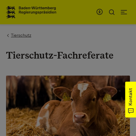
Zum Inhaltsbereich
Zur Hauptnavigation
You are here:
Tierschutz
Tierschutz-Fachreferate
Kontakt