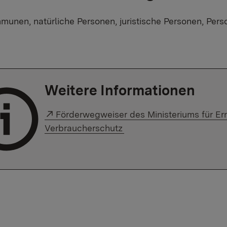
unen, natürliche Personen, juristische Personen, Per
Weitere Informationen
Externer Link:
Förderwegweiser des Ministeriums für E
Verbraucherschutz