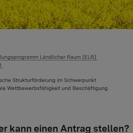
 Link:
klungsprogramm Ländlicher Raum (ELR)
 Link:
R
sche Strukturförderung im Schwerpunkt
le Wettbewerbsfähigkeit und Beschäftigung
r kann einen Antrag stellen?