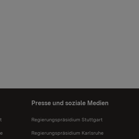
Presse und soziale Medien
t
Regierungspräsidium Stuttgart
he
Regierungspräsidium Karlsruhe