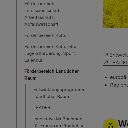
Förderbereich
Immissionsschutz,
Arbeitsschutz,
Abfallwirtschaft
Förderbereich Kultur
Förderbereich Kulturelle
Externer
Jugendförderung, Sport,
Entwic
Laienkul
Externer
LEADE
Förderbereich Ländlicher
europäi
Raum
Regiona
Entwicklungsprogramm
Ländlicher Raum
LEADER
Innovative Maßnahmen
We
für Frauen im ländlichen