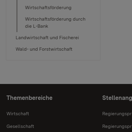
Wirtschaftsförderung
Wirtschaftsförderung durch
die L-Bank
Landwirtschaft und Fischerei
Wald- und Forstwirtschaft
Themenübersicht
Themenbereiche
Stellenan
Wirtschaft
Regierungspr
Gesellschaft
Regierungspr