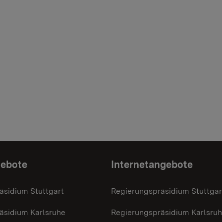
gebote
Internetangebote
äsidium Stuttgart
Regierungspräsidium Stuttgar
äsidium Karlsruhe
Regierungspräsidium Karlsru