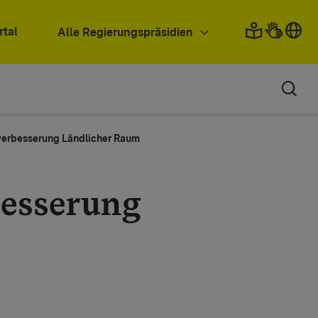
rtal
Alle Regierungspräsidien
verbesserung Ländlicher Raum
besserung