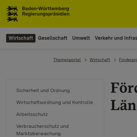
Zum Inhaltsbereich
Zur Hauptnavigation
Wirtschaft
Gesellschaft
Umwelt
Verkehr und Infras
You are here:
Themenportal
Wirtschaft
Förderp
För
Sicherheit und Ordnung
Län
Wirtschaftsordnung und Kontrolle
Arbeitsschutz
Verbraucherschutz und
Marktüberwachung