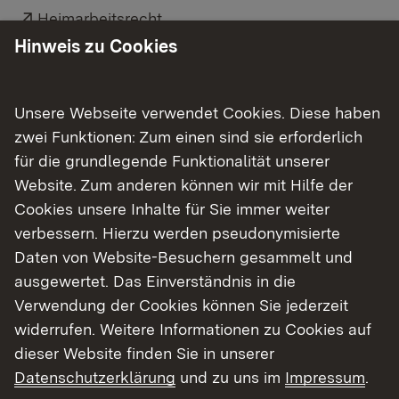
Externer Link:
Heimarbeitsrecht
Hinweis zu Cookies
Link auf Datei:
Heimarbeit: Eine Information über die Vergabe
von Heimarbeit in Baden-Württemberg
Unsere Webseite verwendet Cookies. Diese haben
Externer Link:
zwei Funktionen: Zum einen sind sie erforderlich
Gewerbeaufsicht Baden-Württemberg:
für die grundlegende Funktionalität unserer
Informationen zur Heimarbeit
Website. Zum anderen können wir mit Hilfe der
Cookies unsere Inhalte für Sie immer weiter
verbessern. Hierzu werden pseudonymisierte
Daten von Website-Besuchern gesammelt und
ausgewertet. Das Einverständnis in die
Wirtschaftsordnung und Kontrolle
Verwendung der Cookies können Sie jederzeit
widerrufen. Weitere Informationen zu Cookies auf
Alle Themen auf einen Blick
dieser Website finden Sie in unserer
Gaststättenrecht
Datenschutzerklärung
und zu uns im
Impressum
.
Gewerberecht