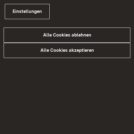
Handwerksrecht
Einstellungen
Heimarbeit und Entgeltüberwachung
Krankenhausentgelte
Ladenöffnungsgesetz
Alle Cookies ablehnen
Öffentliches Preisrecht
Öffentlich bestellte Sachverständige
Alle Cookies akzeptieren
Preisangabeverordnung
Prostituiertenschutz
Schornsteinfegerwesen
Servicestelle Landestariftreue- und
Mindestlohngesetz
Sonn- und Feiertagsrecht
Ladenöffnungsgesetz
Umsatzsteuerbefreiungen
Vergaberecht
Versicherungsaufsicht über kleinere
Versicherungsvereine auf