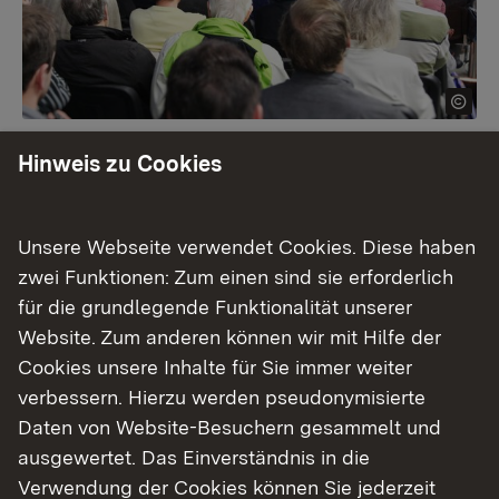
Grundsätzliche Pflichten der Stiftung und
Hinweis zu Cookies
ihrer Organe
Anzeigepflichten der Stiftung
Unsere Webseite verwendet Cookies. Diese haben
zwei Funktionen: Zum einen sind sie erforderlich
Pflichten der Stiftung durch Maßnahmen
der Stiftungsbehörde
für die grundlegende Funktionalität unserer
Website. Zum anderen können wir mit Hilfe der
Genehmigungspflichtige Maßnahmen
Cookies unsere Inhalte für Sie immer weiter
verbessern. Hierzu werden pseudonymisierte
Daten von Website-Besuchern gesammelt und
ausgewertet. Das Einverständnis in die
Themenübersicht
Themenübersicht
Verwendung der Cookies können Sie jederzeit