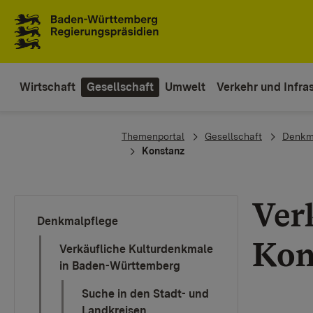
Zum Inhaltsbereich
Zur Hauptnavigation
Wirtschaft
Gesellschaft
Umwelt
Verkehr und Infras
You are here:
Themenportal
Gesellschaft
Denkm
Konstanz
Ver
Denkmalpflege
Kon
Verkäufliche Kulturdenkmale
in Baden-Württemberg
Suche in den Stadt- und
Landkreisen