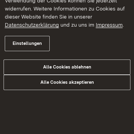
Objektdaten
Verwendung der Cookies können Sie jederzeit
widerrufen. Weitere Informationen zu Cookies auf
Grundstücksgröße:
ca. 485
dieser Website finden Sie in unserer
Datenschutzerklärung
und zu uns im
Impressum
.
Wohn-/Nutzfläche:
ca. 340
Einstellungen
Erbaut:
um 1500
Baulicher Zustand:
Entkernt. Nicht
Alle Cookies ablehnen
standsicher.
Alle Cookies akzeptieren
Kaufpreis:
330.000 Euro
Derzeitige Nutzung:
Leerstand
Mögliche Nutzung:
Wohnen