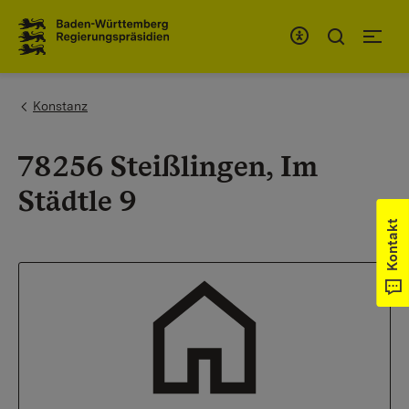
Zum Inhaltsbereich
Zur Hauptnavigation
You are here:
Konstanz
78256 Steißlingen, Im
Städtle 9
Kontakt