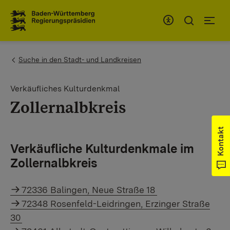
Zum Inhaltsbereich
Zur Hauptnavigation
You are here:
Suche in den Stadt- und Landkreisen
Verkäufliches Kulturdenkmal
Zollernalbkreis
Kontakt
Verkäufliche Kulturdenkmale im
Zollernalbkreis
72336 Balingen, Neue Straße 18
72348 Rosenfeld-Leidringen, Erzinger Straße
30