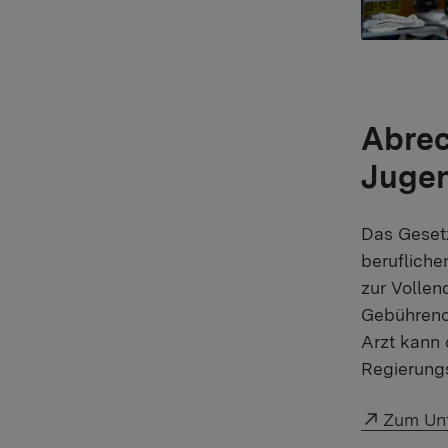
Abrec
Jugen
Das Gesetz
berufliche
zur Vollen
Gebühreno
Arzt kann
Regierung
Externer
Zum Un