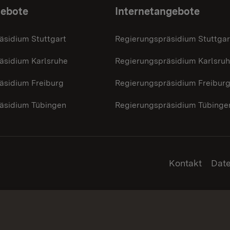
gebote
Internetangebote
äsidium Stuttgart
Regierungspräsidium Stuttgar
äsidium Karlsruhe
Regierungspräsidium Karlsru
äsidium Freiburg
Regierungspräsidium Freibur
äsidium Tübingen
Regierungspräsidium Tübinge
Kontakt
Dat