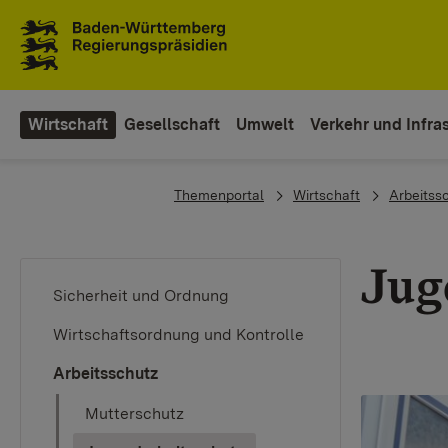
Zum Inhaltsbereich
Zur Hauptnavigation
Wirtschaft
Gesellschaft
Umwelt
Verkehr und Infras
You are here:
Themenportal
Wirtschaft
Arbeitss
Jug
Sicherheit und Ordnung
Wirtschaftsordnung und Kontrolle
Arbeitsschutz
Mutterschutz