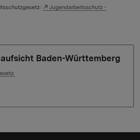
Externer Link:
itsschutzgesetz:
Jugendarbeitsschutz -
eaufsicht Baden-Württemberg
esetz