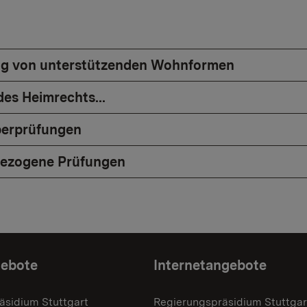
g von unterstützenden Wohnformen
es Heimrechts...
berprüfungen
bezogene Prüfungen
gebote
Internetangebote
äsidium Stuttgart
Regierungspräsidium Stuttgar