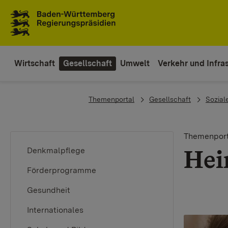
Zum Inhaltsbereich
Zur Hauptnavigation
Wirtschaft
Gesellschaft
Umwelt
Verkehr und Infras
You are here:
Themenportal
Gesellschaft
Sozial
Themenport
Hei
Denkmalpflege
Förderprogramme
Gesundheit
Internationales