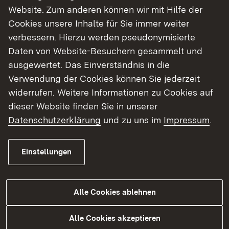
Website. Zum anderen können wir mit Hilfe der
Cookies unsere Inhalte für Sie immer weiter
Die Regierungspräsidien sind zuständig für
verbessern. Hierzu werden pseudonymisierte
Zulassungsverfahren für regional bedeutsame
Daten von Website-Besuchern gesammelt und
Vorhaben wie z. B. Wasserkraftanlagen mit mehr
ausgewertet. Das Einverständnis in die
als 1.000 kW (1 MW) Leistung.
Verwendung der Cookies können Sie jederzeit
widerrufen. Weitere Informationen zu Cookies auf
dieser Website finden Sie in unserer
Datenschutzerklärung
und zu uns im
Impressum
.
Weitere Informationen
Einstellungen
Fördergrundsätze "Kleine Wasserkraft"
Externer Link:
Wassergesetz für Baden-Württemberg
Alle Cookies ablehnen
Alle Cookies akzeptieren