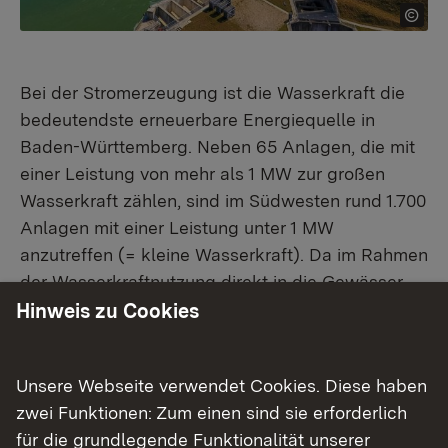
Bei der Stromerzeugung ist die Wasserkraft die
bedeutendste erneuerbare Energiequelle in
Baden-Württemberg. Neben 65 Anlagen, die mit
einer Leistung von mehr als 1 MW zur großen
Wasserkraft zählen, sind im Südwesten rund 1.700
Anlagen mit einer Leistung unter 1 MW
anzutreffen (= kleine Wasserkraft). Da im Rahmen
der Wasserkraftnutzung direkt in die Gewässer
eingegriffen wird, können insbesondere bei der
Hinweis zu Cookies
Nutzung der kleinen Wasserkraft Konfliktbereiche
mit der Gewässerökologie und der Fischerei
Unsere Webseite verwendet Cookies. Diese haben
entstehen. Lesen Sie hier weiter...
Externer Link:
zwei Funktionen: Zum einen sind sie erforderlich
Informationen des Ministeriums für Umwelt,
für die grundlegende Funktionalität unserer
Klima und Energiewirtschaft