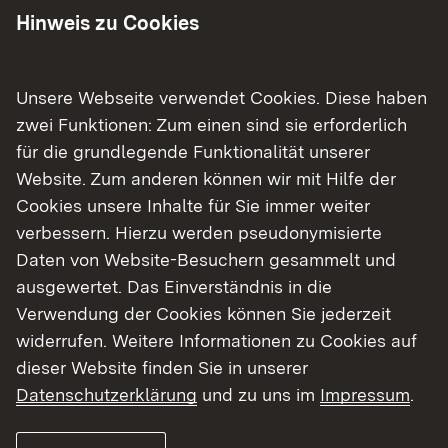
Ganztageshauptschulen im Umfag von max.
Hinweis zu Cookies
15 Stunden je Woche
Horte an der Schule. Betreuungszeit: Montag
bis Freitag täglich mindestens fünf Stunden
Unsere Webseite verwendet Cookies. Diese haben
nach dem Unterrichtsvormittag.
zwei Funktionen: Zum einen sind sie erforderlich
für die grundlegende Funktionalität unserer
Website. Zum anderen können wir mit Hilfe der
Cookies unsere Inhalte für Sie immer weiter
Zielsetzung
verbessern. Hierzu werden pseudonymisierte
Daten von Website-Besuchern gesammelt und
Verbesserung der Vereinbarkeit von Familie und
ausgewertet. Das Einverständnis in die
Beruf durch die Bereitstellung von
Verwendung der Cookies können Sie jederzeit
Betreuungsangeboten.
widerrufen. Weitere Informationen zu Cookies auf
dieser Website finden Sie in unserer
Datenschutzerklärung
und zu uns im
Impressum
.