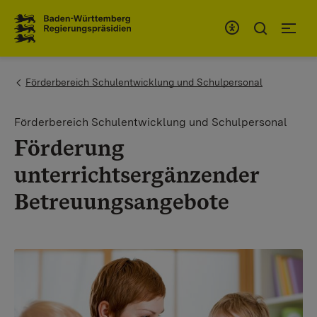
Zum Inhaltsbereich
Zur Hauptnavigation
You are here:
Förderbereich Schulentwicklung und Schulpersonal
Förderbereich Schulentwicklung und Schulpersonal
Förderung
unterrichtsergänzender
Betreuungsangebote