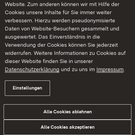
Website. Zum anderen können wir mit Hilfe der
Cookies unsere Inhalte für Sie immer weiter
verbessern. Hierzu werden pseudonymisierte
Daten von Website-Besuchern gesammelt und
ausgewertet. Das Einverständnis in die
Verwendung der Cookies können Sie jederzeit
widerrufen. Weitere Informationen zu Cookies auf
Weitere Informationen
dieser Website finden Sie in unserer
Datenschutzerklärung
und zu uns im
Impressum
.
Gefördert werden Maßnahmen der
Kriseninvention sowie präventive und
nachsorgende Aufgaben der Frauen- und
Einstellungen
Kinderschutzhäuser #FKH# sowie investive
Maßnahmen der Frauen- und
Kinderschutzhäuser.
Alle Cookies ablehnen
Alle Cookies akzeptieren