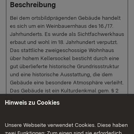
Beschreibung
Bei dem ortsbildprägenden Gebäude handelt
es sich um ein Weinbauernhaus des 16./17.
Jahrhunderts. Es wurde als Sichtfachwerkhaus
erbaut und wohl im 18. Jahrhundert verputzt.
Das stattliche zweigeschossige Wohnhaus
über hohem Kellersockel besticht durch eine
gut überlieferte historische Grundrissstruktur
und eine historische Ausstattung, die dem
Gebäude eine besondere Atmosphäre verleiht.
Das Gebäude ist ein Kulturdenkmal gem. § 2
DSchG.
Hinweis zu Cookies
Unsere Webseite verwendet Cookies. Diese haben
Show larger version for:
Show larger version for:
zwei Funktionen: Zum einen sind sie erforderlich