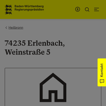
Zum Inhaltsbereich
Zur Hauptnavigation
You are here:
Heilbronn
74235 Erlenbach,
Weinstraße 5
Kontakt