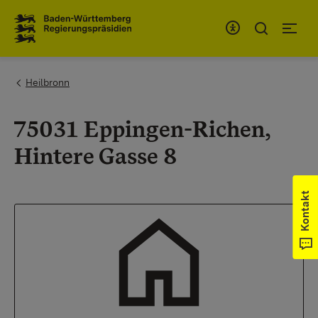
Zum Inhaltsbereich
Zur Hauptnavigation
You are here:
Heilbronn
75031 Eppingen-Richen,
Hintere Gasse 8
Kontakt