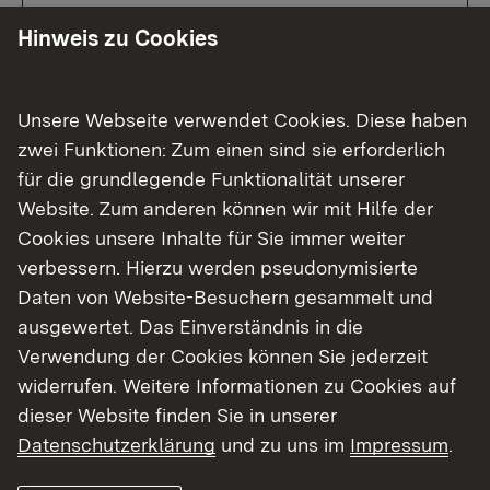
Dorfkernhälfte unweit des erhaltenen
Hinweis zu Cookies
Wassergrabens von
ortsbaugeschichtlicher Bedeutung und
setzt sich aus dem giebelständig nach
Unsere Webseite verwendet Cookies. Diese haben
Süden ausgerichteten Wohnhaus, der
zwei Funktionen: Zum einen sind sie erforderlich
rückwärtigen Stallscheune und dem
für die grundlegende Funktionalität unserer
zugehörigem Hofraum zusammen. Mit
Website. Zum anderen können wir mit Hilfe der
seiner giebelseitigen Vorkragung über
Cookies unsere Inhalte für Sie immer weiter
Knaggen zeugt das Wohnhaus von seinem
verbessern. Hierzu werden pseudonymisierte
verhältnismäßig hohen Alter und besitzt
Daten von Website-Besuchern gesammelt und
daher hauskundliche Aussagekraft. Als
ausgewertet. Das Einverständnis in die
weitgehend geschlossen überlieferte
Verwendung der Cookies können Sie jederzeit
Hofanlage verdeutlicht das Anwesen
widerrufen. Weitere Informationen zu Cookies auf
zudem bäuerlich geprägte Lebens-,
dieser Website finden Sie in unserer
Erwerbs- und Wirtschaftsverhältnisse von
Datenschutzerklärung
und zu uns im
Impressum
.
der 2. Hälfte des 16. bis ins 19. Jahrhundert
in Richen.