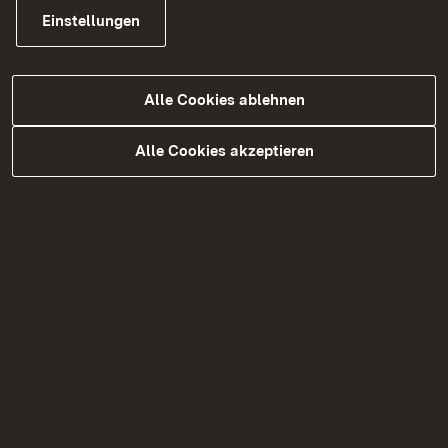
Einstellungen
Alle Cookies ablehnen
Weitere Informationen
Alle Cookies akzeptieren
Lageplan (pdf)
Fotos (pdf)
Das Objekt
Lage
Objektdaten
Im alten Ortskern von Richen, innerhalb des
Geltungsbereichs der Sanierungssatzung
ORTSMITTE RICHEN