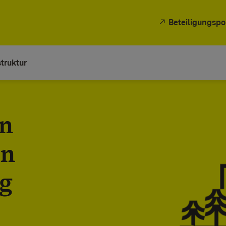
Beteiligungspo
truktur
en
en
g