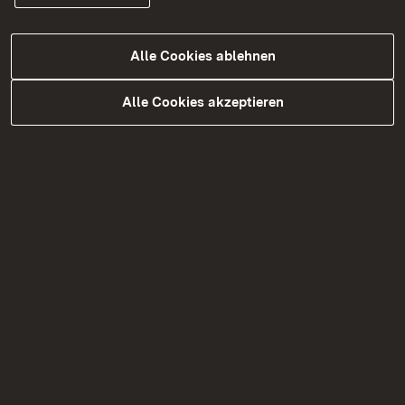
Für die Ausstellung der Zulassungen (z. B.
Erlaubnisse oder Befähigungsscheine)
Alle Cookies ablehnen
benötigen die Personen unter anderem einen
Nachweis ihrer Fachkunde. Die Fachkunde für
Alle Cookies akzeptieren
den Umgang mit explosionsgefährlichen
Stoffen kann in staatlich anerkannten
Lehrgängen erworben werden, an die sich eine
Prüfung unter Vorsitz der zuständigen Behörde
(in Baden-Württemberg: Regierungspräsidium
Tübingen) anschließt.
Das Regierungspräsidium Tübingen
hat landesweite Zuständigkeit...