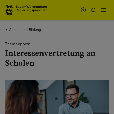
Zum Inhaltsbereich
Zur Hauptnavigation
You are here:
Schule und Bildung
Themenportal
Interessenvertretung an
Schulen