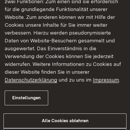
zwei Funktionen: Zum einen sind sie erforderlich
Bezirksvertrauenspersonen
für die grundlegende Funktionalität unserer
Website. Zum anderen können wir mit Hilfe der
Mehr
Cookies unsere Inhalte für Sie immer weiter
verbessern. Hierzu werden pseudonymisierte
Örtlicher Personalrat (ÖPR)
Daten von Website-Besuchern gesammelt und
ausgewertet. Das Einverständnis in die
Dienststelle und Personalvertretung arbeiten
Verwendung der Cookies können Sie jederzeit
(...) vertrauensvoll (...) zum Wohle der
widerrufen. Weitere Informationen zu Cookies auf
Beschäftigten und der der Dienststelle
dieser Website finden Sie in unserer
obliegenden Aufgaben zusammen" (§ 2, Abs. 1
Datenschutzerklärung
und zu uns im
Impressum
.
LPVG).
Einstellungen
In diesem Rahmen nimmt der ÖPR vielfältige
Aufgaben wahr, zum Beispiel
Alle Cookies ablehnen
Mitwirkung an der Personalplanung der