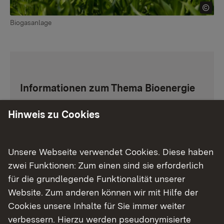
Biogasanlage
Informationen zum Thema Bioenergie
Hinweis zu Cookies
Externer Link:
Abfallentsorgung
Externer Link:
LUBW: Informationen des LUBW-
Unsere Webseite verwendet Cookies. Diese haben
Kompetenzzentrums Bioabfall zur Vergärung
zwei Funktionen: Zum einen sind sie erforderlich
von Bio- und Grüngut
für die grundlegende Funktionalität unserer
Website. Zum anderen können wir mit Hilfe der
Externer Link:
LUBW: Thermische Verwertung von
Cookies unsere Inhalte für Sie immer weiter
holzigem Grüngut
verbessern. Hierzu werden pseudonymisierte