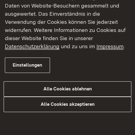
Daten von Website-Besuchern gesammelt und
Wir sind Mitglied im Vorstand der
ausgewertet. Das Einverständnis in die
Landschaftserhaltungsverbände der
Verwendung der Cookies können Sie jederzeit
Landkreise und beraten beim Konzept und
widerrufen. Weitere Informationen zu Cookies auf
der Zielsetzung.
dieser Website finden Sie in unserer
Wir erwerben naturschutzwichtige
Datenschutzerklärung
und zu uns im
Impressum
.
Grundstücke als Eigentum des Landes. Bei
der Bewirtschaftung und Pflege dieser
landeseigenen Flächen stehen die Ziele
Einstellungen
des Natur- und Artenschutzes im
Vordergrund.
Alle Cookies ablehnen
Alle Cookies akzeptieren