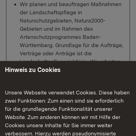
Wir planen und beauftragen Maßnahmen
der Landschaftspflege in
Naturschutzgebieten, Natura2000-
Gebieten und im Rahmen des
Artenschutzprogrammes Baden-
Württemberg. Grundlage für die Aufträge,
Verträge oder Anträge ist die
Landschaftspflegerichtlinie. Wir arbeiten
Hinweis zu Cookies
eng mit Landbewirtschaftern, Kommunen
und Vereinen vor Ort zusammen und
vergeben die Aufträge an lokale
Unsere Webseite verwendet Cookies. Diese haben
Auftragnehmer.
zwei Funktionen: Zum einen sind sie erforderlich
Wir unterstützen die Naturschutzbehörde
für die grundlegende Funktionalität unserer
an den Landratsämtern und die
Website. Zum anderen können wir mit Hilfe der
Landschaftserhaltungsverbände (LEV) der
Cookies unsere Inhalte für Sie immer weiter
Landkreise bei der Umsetzung der
verbessern. Hierzu werden pseudonymisierte
Landschaftspflege.