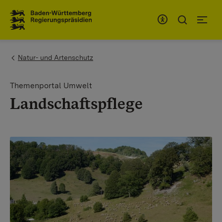
Zum Inhaltsbereich
Zur Hauptnavigation
You are here:
Natur- und Artenschutz
Themenportal Umwelt
Landschaftspflege