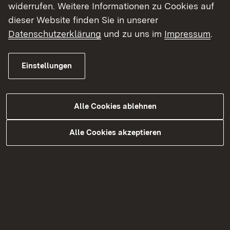
Berufsbild "Fachkräfte für Kreislauf-
widerrufen. Weitere Informationen zu Cookies auf
und Abfallwirtschaft"
dieser Website finden Sie in unserer
Datenschutzerklärung
und zu uns im
Impressum
.
Voraussetzungen
Einstellungen
Ausbildungsdauer
Alle Cookies ablehnen
Ausbildungsstätten
Alle Cookies akzeptieren
Formulare (berufsspezifisch)
Rechtliche Grundlagen / Infomaterial
(berufsspezifisch)