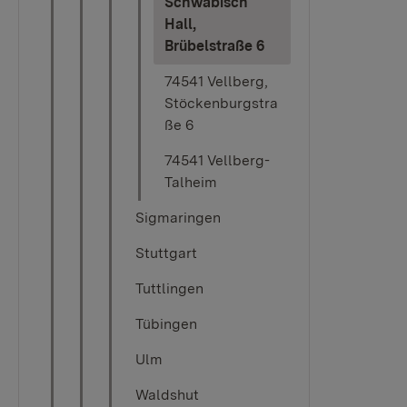
Schwäbisch
Hall,
(current)
Brübelstraße 6
74541 Vellberg,
Stöckenburgstra
ße 6
74541 Vellberg-
Talheim
Sigmaringen
Stuttgart
Tuttlingen
Tübingen​​​​
Ulm
Waldshut