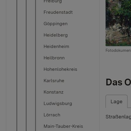
Freiburg
Freudenstadt
Göppingen
Heidelberg
Heidenheim
Fotodokumentat
Heilbronn
Hohenlohekreis
Das O
Karlsruhe
Konstanz
Lage
Ludwigsburg
Lörrach
Straßenlag
Main-Tauber-Kreis