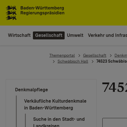
Zum Inhaltsbereich
Zur Hauptnavigation
Wirtschaft
Gesellschaft
Umwelt
Verkehr und Infras
You are here:
Themenportal
Gesellschaft
Denkm
Schwäbisch Hall
74523 Schwäbisc
745
Denkmalpflege
Verkäufliche Kulturdenkmale
in Baden-Württemberg
Suche in den Stadt- und
Landkreisen