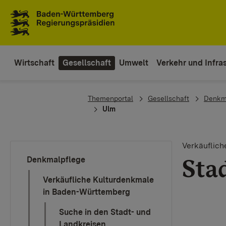
Zum Inhaltsbereich
Zur Hauptnavigation
Wirtschaft
Gesellschaft
Umwelt
Verkehr und Infras
You are here:
Themenportal
Gesellschaft
Denkm
Ulm
Verkäuflic
Sta
Denkmalpflege
Verkäufliche Kulturdenkmale
in Baden-Württemberg
Suche in den Stadt- und
Landkreisen